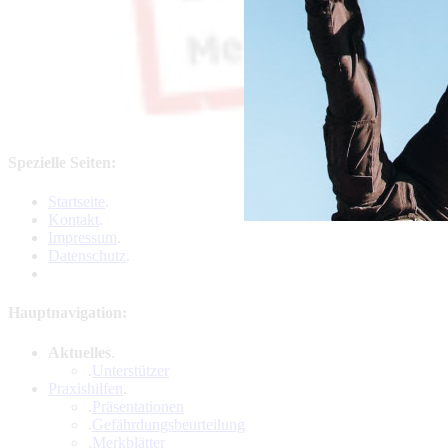
Spezielle Seiten:
Startseite
.
Kontakt
.
Impressum
.
Datenschutz
.
Hauptnavigation:
Aktuelles
.
.
Unterstützer
Praxishilfen
.
.
Präsentationen
.
Gefährdungsbeurteilung
.
Merkblätter