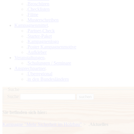
.
Broschüren
.
Checklisten
.
Filme
.
Musterschreiben
Kampagnenmittel
.
.
Partner-Check
.
Starter-Paket
.
Kampagnenlogo
.
Poster Kampagnenmotive
.
Aufkleber
Veranstaltungen
.
.
Schulungen / Seminare
Ansprechpartner
.
.
Überregional
.
in den Bundesländern
Suche
Suche
Sie befinden sich hier:
Kampagne "Mehr Sicherheit im Holzbau"
>
.
Aktuelles