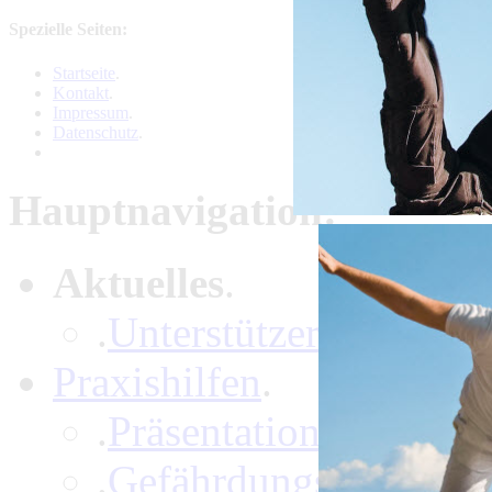
Spezielle Seiten:
Startseite
.
Kontakt
.
Impressum
.
Datenschutz
.
Hauptnavigation:
Aktuelles
.
.
Unterstützer
Praxishilfen
.
.
Präsentationen
.
Gefährdungsbeurteilu