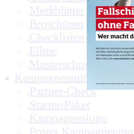
.
Merkblätter
.
Broschüren
.
Checklisten
.
Filme
.
Musterschreiben
Kampagnenmittel
.
.
Partner-Check
.
Starter-Paket
.
Kampagnenlogo
.
Poster Kampagnenmo